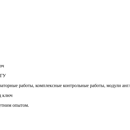
юч
 ТГУ
раторные работы, комплексные контрольные работы, модули ан
д ключ
летним опытом.