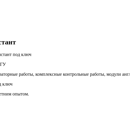
стант
истант под ключ
 ТГУ
раторные работы, комплексные контрольные работы, модули ан
д ключ
летним опытом.