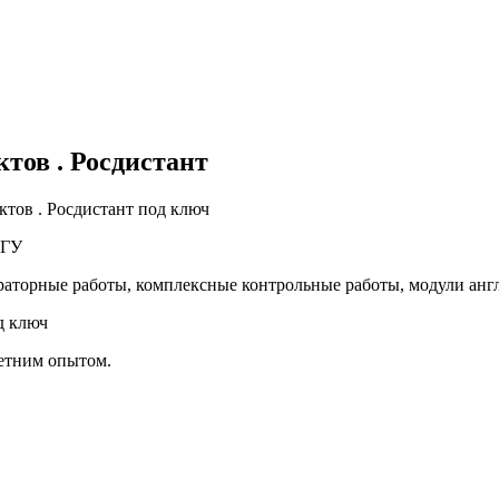
тов . Росдистант
тов . Росдистант под ключ
 ТГУ
раторные работы, комплексные контрольные работы, модули ан
д ключ
летним опытом.