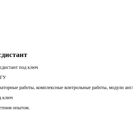
сдистант
сдистант под ключ
 ТГУ
раторные работы, комплексные контрольные работы, модули ан
д ключ
летним опытом.