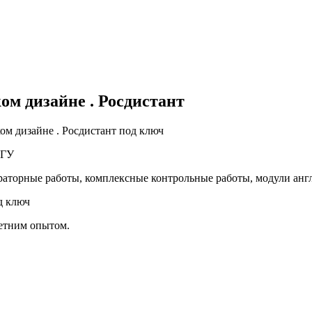
м дизайне . Росдистант
м дизайне . Росдистант под ключ
 ТГУ
раторные работы, комплексные контрольные работы, модули ан
д ключ
летним опытом.