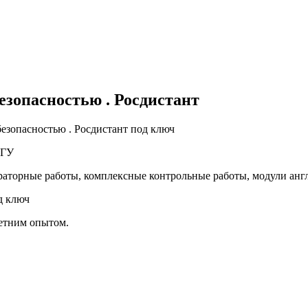
зопасностью . Росдистант
зопасностью . Росдистант под ключ
 ТГУ
раторные работы, комплексные контрольные работы, модули ан
д ключ
летним опытом.