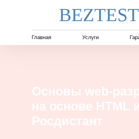
BEZTEST
Главная
Услуги
Гар
Основы web-раз
на основе HTML и
Росдистант