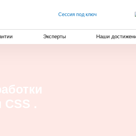
Сессия под ключ
антии
Эксперты
Наши достижен
работки
 CSS .