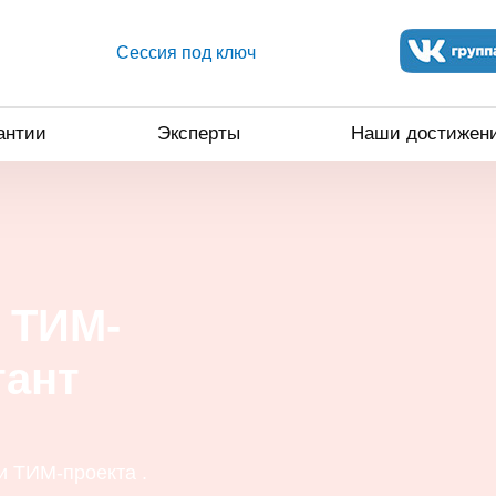
Сессия под ключ
антии
Эксперты
Наши достижен
 ТИМ-
тант
 ТИМ-проекта .