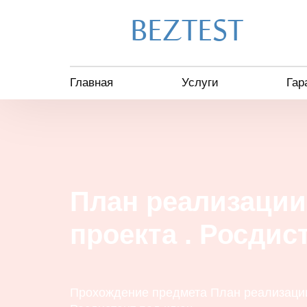
BEZTEST
Главная
Услуги
Гар
План реализации
проекта . Росдис
Прохождение предмета План реализации