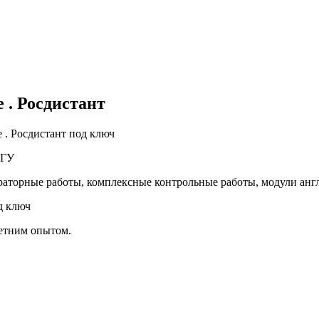
 . Росдистант
 . Росдистант под ключ
 ТГУ
раторные работы, комплексные контрольные работы, модули ан
д ключ
летним опытом.