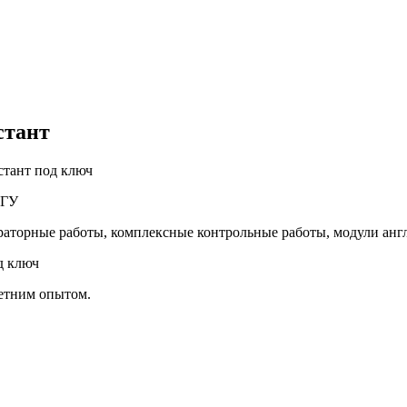
стант
стант под ключ
 ТГУ
раторные работы, комплексные контрольные работы, модули ан
д ключ
летним опытом.