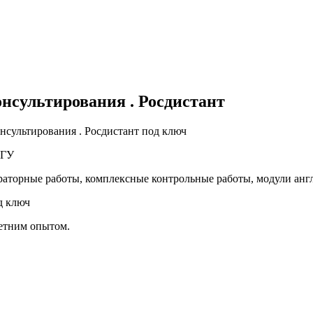
онсультирования . Росдистант
нсультирования . Росдистант под ключ
 ТГУ
раторные работы, комплексные контрольные работы, модули ан
д ключ
летним опытом.