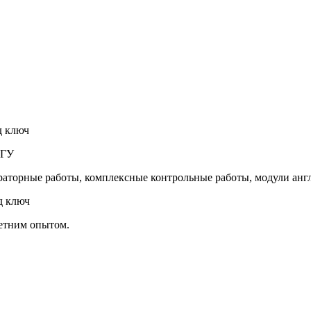
д ключ
 ТГУ
раторные работы, комплексные контрольные работы, модули ан
д ключ
летним опытом.